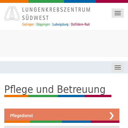
Toggl
navig
Toggl
navig
Pflege und Betreuung
Pflegedienst