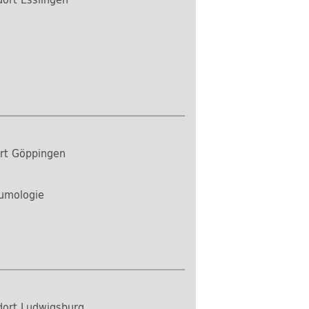
rt Göppingen
eumologie
dort Ludwigsburg