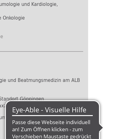
eumologie und Kardiologie,
he Onkologie
de
logie und Beatmungsmedizin am ALB
Standort Göppingen
raxzentrum Südwest
umologie, Spezielle Internistische