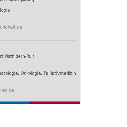
logie
sundheit.de
 Ostfildern-Ruit
atologie, Onkologie, Palliativmedizin
iken.de