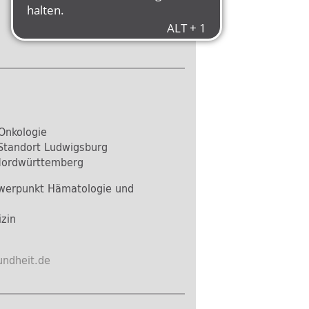
Onkologie
Standort Ludwigsburg
 Nordwürttemberg
chwerpunkt Hämatologie und
zin
undheit.de