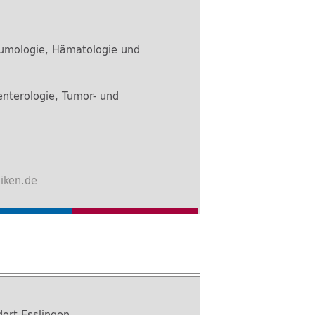
eumologie, Hämatologie und
oenterologie, Tumor- und
niken.de
ort Esslingen