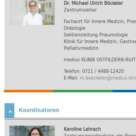
Dr. Michael Ulrich Böckeler
Zentrumsleiter
Facharzt für Innere Medizin, Pn
Onkologie
Sektionsleitung Pneumologie
Klinik für Innere Medizin, Gastr
Palliativmedizin
medius KLINIK OSTFILDERN-RUIT
Telefon: 0711 / 4488-12420
E-Mail:
m.boeckeler
@
medius-kli
Koordinatoren
Karoline Lehrach
Zentrumskoordinatorin am Stand